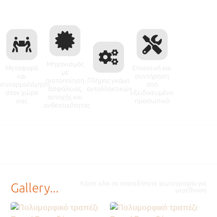
Μηχανισμός
Μεταφορά
Επισκευή και
με
και
συντήρηση
πιστοποίηση
Πλήρης γκάμα
συναρμολόγηση
από
ασφάλειας,
ανταλλακτικών
στον χώρο
εξειδικευμένο
αντοχής και
σας
προσωπικό
ανθεκτικότητας
Κάντε κλικ σε οποιαδήποτε φωτογραφία για
Gallery...
μεγέθυνση