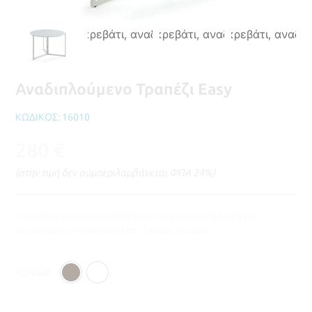
Αναδιπλούμενο Τραπέζι Easy
ΚΩΔΙΚΟΣ: 16010
280
€
(στην τιμή δεν συμπεριλαμβάνεται ΦΠΑ 24%)
Το αναδιπλούμενο τραπέζι Easy είναι η ιδανική λύση για
λειτουργικότητα και στυλ σε μικρούς χώρους.
Χρώμα
Δρύς
Λευκο