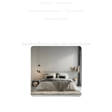
Κρεβάτι – Ντουλάπα
Τραπεζάκια Σαλονιού – Τραπεζαρίες
Smart Έπιπλα
Ακολουθήστε μας στο Instagram