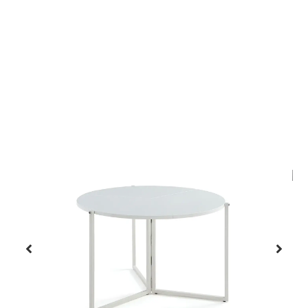
Αρχική
/
/
σελίδα
Προϊόντα
Τραπεζάκια
Σαλονιού -
/
Τραπεζαρίες
Πολυμορφικά
Τραπεζάκια
/ Αναδιπλούμενο Τραπέζι
Σαλονιού
Easy