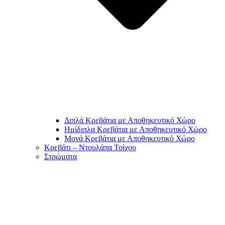
Διπλά Κρεβάτια με Αποθηκευτικό Χώρο
Ημίδιπλα Κρεβάτια με Αποθηκευτικό Χώρο
Μονά Κρεβάτια με Αποθηκευτικό Χώρο
Κρεβάτι – Ντουλάπα Τοίχου
Στρώματα