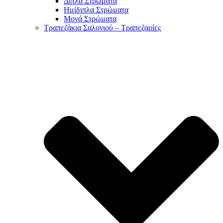
Διπλά Στρώματα
Ημίδιπλα Στρώματα
Μονά Στρώματα
Τραπεζάκια Σαλονιού – Τραπεζαρίες