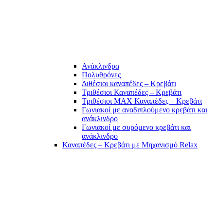
Ανάκλινδρα
Πολυθρόνες
Διθέσιοι καναπέδες – Κρεβάτι
Τριθέσιοι Καναπέδες – Κρεβάτι
Τριθέσιοι MAX Καναπέδες – Κρεβάτι
Γωνιακοί με αναδιπλούμενο κρεβάτι και
ανάκλινδρο
Γωνιακοί με συρόμενο κρεβάτι και
ανάκλινδρο
Καναπέδες – Κρεβάτι με Μηχανισμό Relax