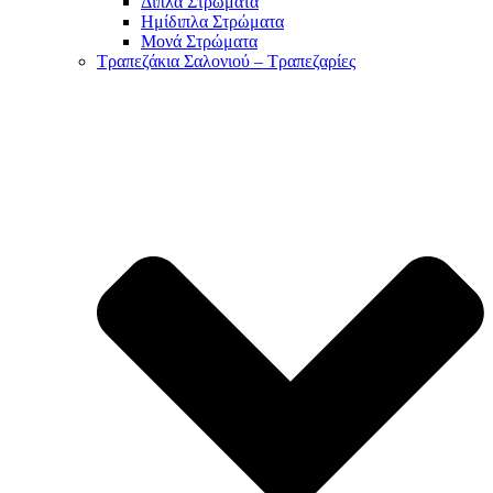
Διπλά Στρώματα
Ημίδιπλα Στρώματα
Μονά Στρώματα
Τραπεζάκια Σαλονιού – Τραπεζαρίες