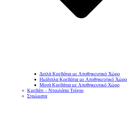
Διπλά Κρεβάτια με Αποθηκευτικό Χώρο
Ημίδιπλα Κρεβάτια με Αποθηκευτικό Χώρο
Μονά Κρεβάτια με Αποθηκευτικό Χώρο
Κρεβάτι – Ντουλάπα Τοίχου
Στρώματα