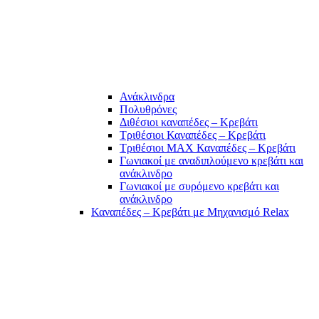
Ανάκλινδρα
Πολυθρόνες
Διθέσιοι καναπέδες – Κρεβάτι
Τριθέσιοι Καναπέδες – Κρεβάτι
Τριθέσιοι MAX Καναπέδες – Κρεβάτι
Γωνιακοί με αναδιπλούμενο κρεβάτι και
ανάκλινδρο
Γωνιακοί με συρόμενο κρεβάτι και
ανάκλινδρο
Καναπέδες – Κρεβάτι με Μηχανισμό Relax