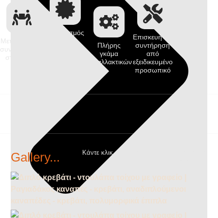
Μηχανισμός
Επισκευή και
Μεταφορά και
με
Πλήρης
συντήρηση
συναρμολόγηση
πιστοποίηση
γκάμα
από
στον χώρο
ασφάλειας,
ανταλλακτικών
εξειδικευμένο
σας
αντοχής και
προσωπικό
ανθεκτικότητας
Κάντε κλικ σε οποιαδήποτε φωτογραφία για
Gallery...
μεγέθυνση