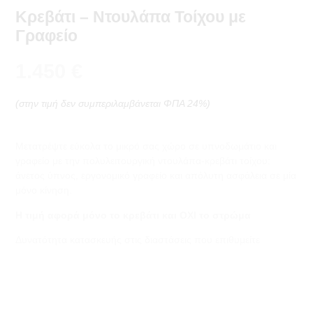
Κρεβάτι – Ντουλάπα Τοίχου με
Γραφείο
1.450
€
(στην τιμή δεν συμπεριλαμβάνεται ΦΠΑ 24%)
Μετατρέψτε εύκολα το μικρό σας χώρο σε υπνοδωμάτιο και
γραφείο με την πολυλειτουργική ντουλάπα-κρεβάτι τοίχου:
άνετος ύπνος, εργονομικό γραφείο και απόλυτη ασφάλεια σε μία
μόνο κίνηση.
Η τιμή αφορά μόνο το κρεβάτι και ΟΧΙ το στρώμα
Δυνατότητα κατασκευής στις διαστάσεις που επιθυμείτε