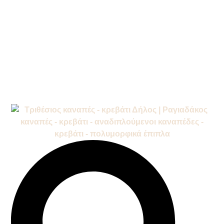
/
/
Αρχική σελίδα
Προϊόντα
Καναπές
/
- Κρεβάτι
Καναπέδες -
/
Κρεβάτι
Τριθέσιοι Καναπέδες –
/ Τριθέσιος Καναπές –
Κρεβάτι
Κρεβάτι Δήλος