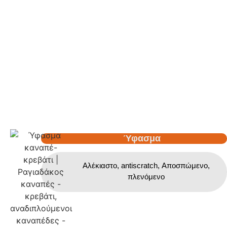
Ύφασμα
Αλέκιαστο, antiscratch, Αποσπώμενο,
πλενόμενο