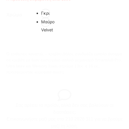
Γκρι
Χρώμα
Μαύρο
Velvet
Ο τριθέσιος καναπές – κρεβάτι Δήλος συνδυάζει εύκολο άνοιγμα
σε κρεβάτι με έναν ενισχυμένο ιταλικό μηχανισμό Smartshift Pro,
Ultra latex και Memory foam στρώμα 13εκ. ή 16 εκ.,
προσφέροντας κορυφαία άνεση.
Σας αρέσει το προϊόν, αλλά δεν σας βολεύουν οι
διαστάσεις;
Επικοινωνήστε μαζί μας στο 210 2826 311 για να βρούμε
μαζί τη λύση.