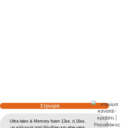
Στρώμα
Ultra latex & Memory foam 13εκ. ή 16εκ.
με κάλυμμά από βάμβακι και aloe vera