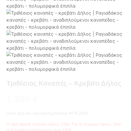
Τριθέσιος Καναπές – Κρεβάτι Δήλος
1.390
€
(στην τιμή δεν συμπεριλαμβάνεται ΦΠΑ 24%)
Η τιμή αφορά στρώμα ύψους 13εκ. Για το στρώμα ύψους 16εκ.
Η πρόσθετη επιβάρυνση είναι 150€