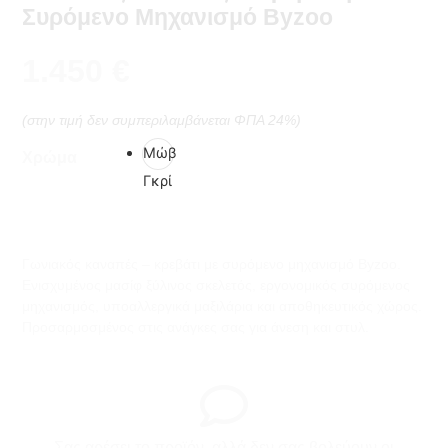
Συρόμενο Μηχανισμό Byzoo
1.450
€
(στην τιμή δεν συμπεριλαμβάνεται ΦΠΑ 24%)
Μώβ
Χρώμα
Γκρί
Γωνιακός καναπές – κρεβάτι με συρόμενο μηχανισμό Byzoo.
Ενισχυμένος μασίφ ξύλινος σκελετός, εργονομικός συρόμενος
μηχανισμός, υποαλλεργικά μαξιλάρια και αποθηκευτικός χώρος.
Προσαρμοσμένος στις ανάγκες σας για άνεση και στυλ.
Σας αρέσει το προϊόν, αλλά δεν σας βολεύουν οι