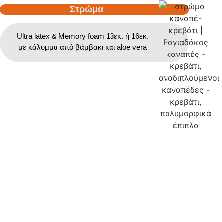
Στρώμα
Ultra latex & Memory foam 13εκ. ή 16εκ.
με κάλυμμά από βάμβακι και aloe vera