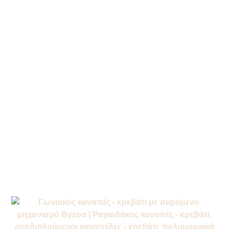
/
/
Αρχική σελίδα
Προϊόντα
Καναπές
/
- Κρεβάτι
Καναπέδες -
/
Κρεβάτι
Γωνιακοί με Συρόμενο
Κρεβάτι, Ανάκλινδρο, Αποθηκευτικό
/ Γωνιακός Καναπές – Κρεβάτι
Χώρο
με Συρόμενο Μηχανισμό Byzoo