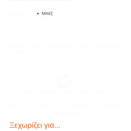
Μπέζ
Χρώμα
Ο διθέσιος καναπές – κρεβάτι Δήλος συνδυάζει εύκολο άνοιγμα
σε κρεβάτι, με ενισχυμένο ιταλικό μηχανισμό Smartshift Pro,
Ultra latex στρώμα 13εκ., προσφέροντας κορυφαία άνεση.
Σας αρέσει το προϊόν, αλλά δεν σας βολεύουν οι
διαστάσεις;
Επικοινωνήστε μαζί μας στο 210 2826 311 για να βρούμε
μαζί τη λύση.
Ξεχωρίζει για...