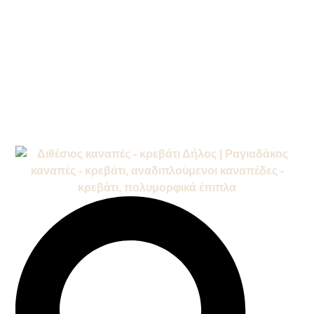
/
/
Αρχική σελίδα
Προϊόντα
Καναπές
/
- Κρεβάτι
Καναπέδες -
/
Κρεβάτι
Διθέσιοι Καναπέδες –
/ Διθέσιος Καναπές –
Κρεβάτι
Κρεβάτι Δήλος