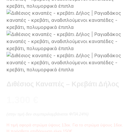
Διθέσιος Καναπές – Κρεβάτι Δήλος
1.300
€
(στην τιμή δεν συμπεριλαμβάνεται ΦΠΑ 24%)
Η τιμή αφορά στρώμα ύψους 13εκ. Για το στρώμα ύψους 16εκ.
Η πρόσθετη επιβάρυνση είναι 150€