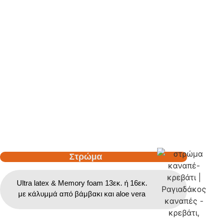
Στρώμα
Ultra latex & Memory foam 13εκ. ή 16εκ.
με κάλυμμά από βάμβακι και aloe vera