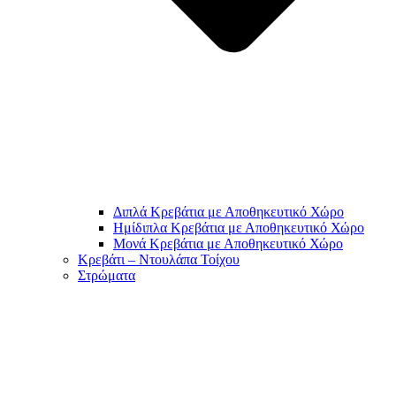
Διπλά Κρεβάτια με Αποθηκευτικό Χώρο
Ημίδιπλα Κρεβάτια με Αποθηκευτικό Χώρο
Μονά Κρεβάτια με Αποθηκευτικό Χώρο
Κρεβάτι – Ντουλάπα Τοίχου
Στρώματα