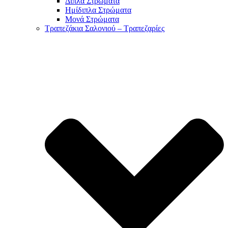
Διπλά Στρώματα
Ημίδιπλα Στρώματα
Μονά Στρώματα
Τραπεζάκια Σαλονιού – Τραπεζαρίες