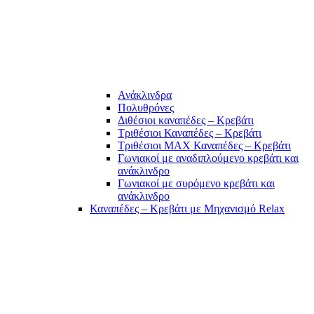
Ανάκλινδρα
Πολυθρόνες
Διθέσιοι καναπέδες – Κρεβάτι
Τριθέσιοι Καναπέδες – Κρεβάτι
Τριθέσιοι MAX Καναπέδες – Κρεβάτι
Γωνιακοί με αναδιπλούμενο κρεβάτι και
ανάκλινδρο
Γωνιακοί με συρόμενο κρεβάτι και
ανάκλινδρο
Καναπέδες – Κρεβάτι με Μηχανισμό Relax