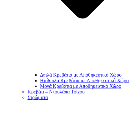
Διπλά Κρεβάτια με Αποθηκευτικό Χώρο
Ημίδιπλα Κρεβάτια με Αποθηκευτικό Χώρο
Μονά Κρεβάτια με Αποθηκευτικό Χώρο
Κρεβάτι – Ντουλάπα Τοίχου
Στρώματα