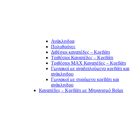
Ανάκλινδρα
Πολυθρόνες
Διθέσιοι καναπέδες – Κρεβάτι
Τριθέσιοι Καναπέδες – Κρεβάτι
Τριθέσιοι MAX Καναπέδες – Κρεβάτι
Γωνιακοί με αναδιπλούμενο κρεβάτι και
ανάκλινδρο
Γωνιακοί με συρόμενο κρεβάτι και
ανάκλινδρο
Καναπέδες – Κρεβάτι με Μηχανισμό Relax