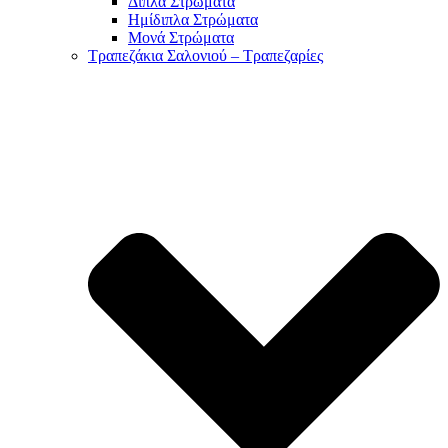
Διπλά Στρώματα
Ημίδιπλα Στρώματα
Μονά Στρώματα
Τραπεζάκια Σαλονιού – Τραπεζαρίες