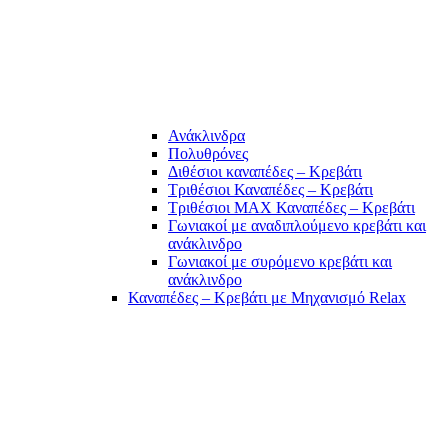
Ανάκλινδρα
Πολυθρόνες
Διθέσιοι καναπέδες – Κρεβάτι
Τριθέσιοι Καναπέδες – Κρεβάτι
Τριθέσιοι MAX Καναπέδες – Κρεβάτι
Γωνιακοί με αναδιπλούμενο κρεβάτι και
ανάκλινδρο
Γωνιακοί με συρόμενο κρεβάτι και
ανάκλινδρο
Καναπέδες – Κρεβάτι με Μηχανισμό Relax