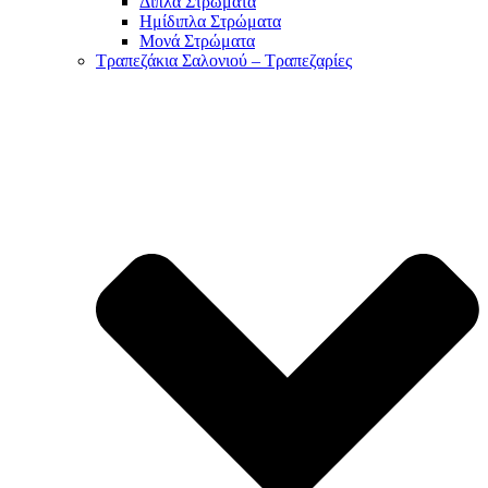
Διπλά Στρώματα
Ημίδιπλα Στρώματα
Μονά Στρώματα
Τραπεζάκια Σαλονιού – Τραπεζαρίες