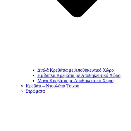
Διπλά Κρεβάτια με Αποθηκευτικό Χώρο
Ημίδιπλα Κρεβάτια με Αποθηκευτικό Χώρο
Μονά Κρεβάτια με Αποθηκευτικό Χώρο
Κρεβάτι – Ντουλάπα Τοίχου
Στρώματα