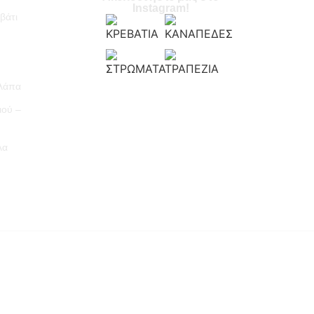
Instagram!
βάτι
υλάπα
ιού –
λα