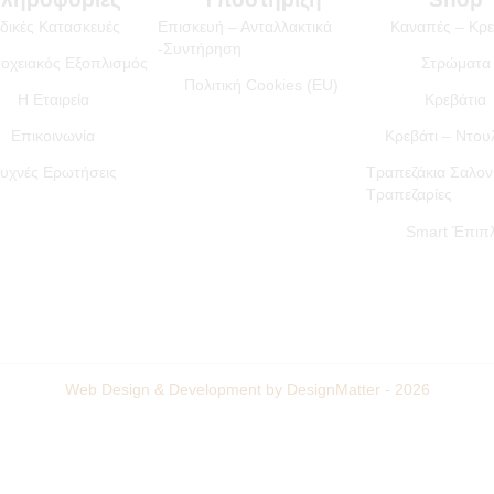
ιδικές Κατασκευές
Επισκευή – Ανταλλακτικά
Καναπές – Κρε
-Συντήρηση
οχειακός Εξοπλισμός
Στρώματα
Πολιτική Cookies (EU)
Η Εταιρεία
Κρεβάτια
Επικοινωνία
Κρεβάτι – Ντο
υχνές Ερωτήσεις
Τραπεζάκια Σαλον
Τραπεζαρίες
Smart Έπιπ
Web Design & Development by DesignMatter - 2026