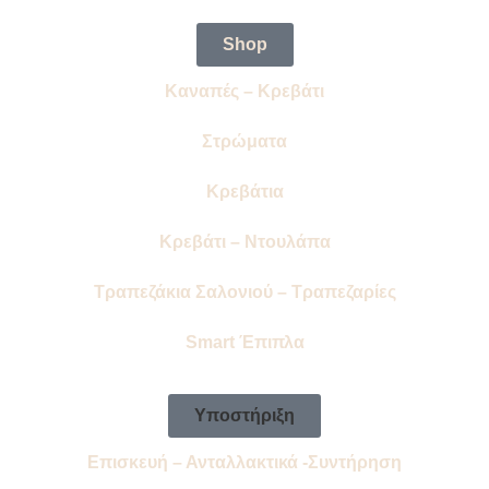
Shop
Καναπές – Κρεβάτι
Στρώματα
Κρεβάτια
Κρεβάτι – Ντουλάπα
Τραπεζάκια Σαλονιού – Τραπεζαρίες
Smart Έπιπλα
Υποστήριξη
Επισκευή – Ανταλλακτικά -Συντήρηση