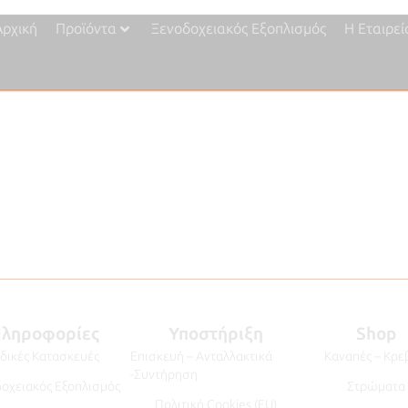
Αρχική
Προϊόντα
Ξενοδοχειακός Εξοπλισμός
Η Εταιρεί
ληροφορίες
Υποστήριξη
Shop
ιδικές Κατασκευές
Επισκευή – Ανταλλακτικά
Καναπές – Κρε
-Συντήρηση
οχειακός Εξοπλισμός
Στρώματα
Πολιτική Cookies (EU)