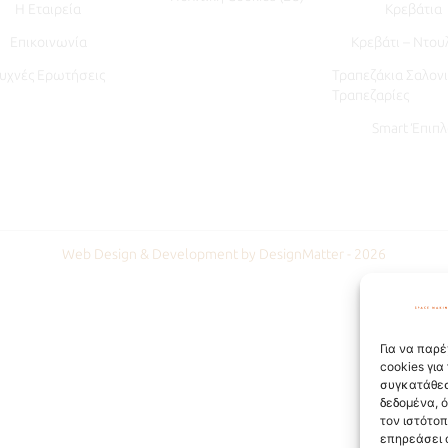
Η Εταιρεία
Κρεβάτια
Επικοινωνία
Κρεβάτι – Ντου
υχνές Ερωτήσεις
Τραπεζάκια Σαλονι
Τραπεζαρίες
Smart Έπιπλ
Web Design & Development by DesignMatter - 2026
Για να παρέ
cookies γι
συγκατάθεσ
δεδομένα, 
τον ιστότο
επηρεάσει 