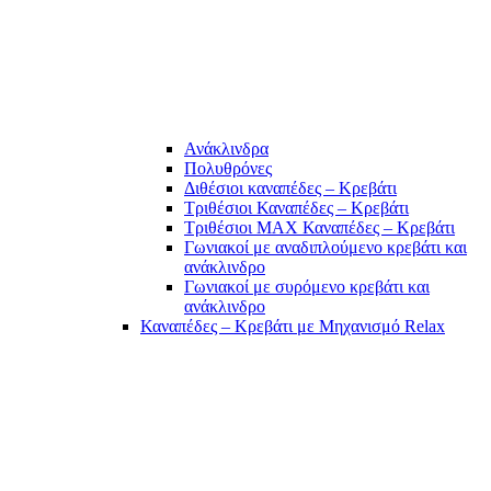
Ανάκλινδρα
Πολυθρόνες
Διθέσιοι καναπέδες – Κρεβάτι
Τριθέσιοι Καναπέδες – Κρεβάτι
Τριθέσιοι MAX Καναπέδες – Κρεβάτι
Γωνιακοί με αναδιπλούμενο κρεβάτι και
ανάκλινδρο
Γωνιακοί με συρόμενο κρεβάτι και
ανάκλινδρο
Καναπέδες – Κρεβάτι με Μηχανισμό Relax