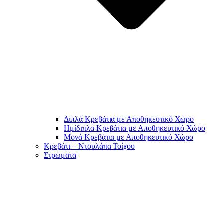
Διπλά Κρεβάτια με Αποθηκευτικό Χώρο
Ημίδιπλα Κρεβάτια με Αποθηκευτικό Χώρο
Μονά Κρεβάτια με Αποθηκευτικό Χώρο
Κρεβάτι – Ντουλάπα Τοίχου
Στρώματα