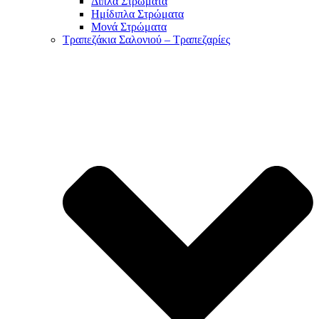
Διπλά Στρώματα
Ημίδιπλα Στρώματα
Μονά Στρώματα
Τραπεζάκια Σαλονιού – Τραπεζαρίες