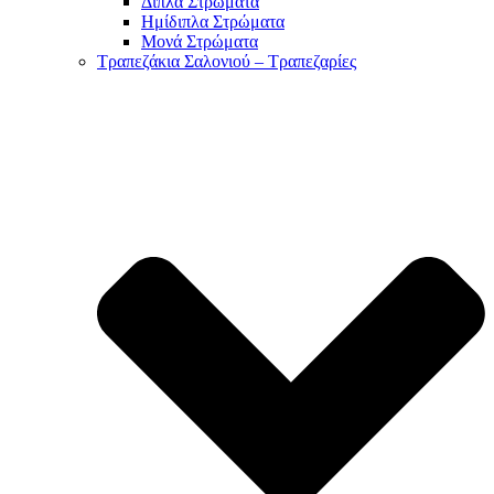
Διπλά Στρώματα
Ημίδιπλα Στρώματα
Μονά Στρώματα
Τραπεζάκια Σαλονιού – Τραπεζαρίες