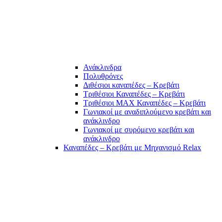
Ανάκλινδρα
Πολυθρόνες
Διθέσιοι καναπέδες – Κρεβάτι
Τριθέσιοι Καναπέδες – Κρεβάτι
Τριθέσιοι MAX Καναπέδες – Κρεβάτι
Γωνιακοί με αναδιπλούμενο κρεβάτι και
ανάκλινδρο
Γωνιακοί με συρόμενο κρεβάτι και
ανάκλινδρο
Καναπέδες – Κρεβάτι με Μηχανισμό Relax