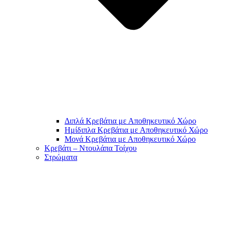
Διπλά Κρεβάτια με Αποθηκευτικό Χώρο
Ημίδιπλα Κρεβάτια με Αποθηκευτικό Χώρο
Μονά Κρεβάτια με Αποθηκευτικό Χώρο
Κρεβάτι – Ντουλάπα Τοίχου
Στρώματα