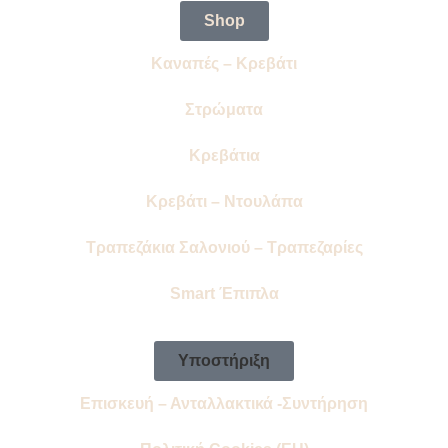
Shop
Καναπές – Κρεβάτι
Στρώματα
Κρεβάτια
Κρεβάτι – Ντουλάπα
Τραπεζάκια Σαλονιού – Τραπεζαρίες
Smart Έπιπλα
Υποστήριξη
Επισκευή – Ανταλλακτικά -Συντήρηση