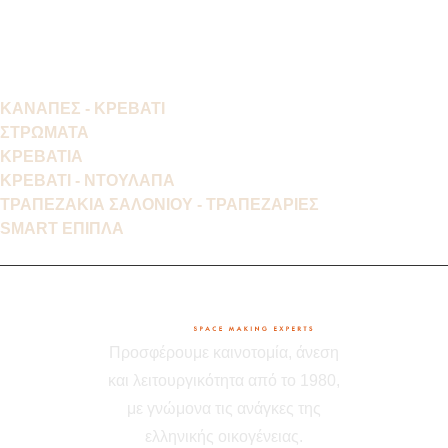
ΚΑΝΑΠΕΣ - ΚΡΕΒΑΤΙ
ΣΤΡΩΜΑΤΑ
ΚΡΕΒΑΤΙΑ
ΚΡΕΒΑΤΙ - ΝΤΟΥΛΑΠΑ
ΤΡΑΠΕΖΑΚΙΑ ΣΑΛΟΝΙΟΥ - ΤΡΑΠΕΖΑΡΙΕΣ
SMART ΕΠΙΠΛΑ
Προσφέρουμε καινοτομία, άνεση
και λειτουργικότητα από το 1980,
με γνώμονα τις ανάγκες της
ελληνικής οικογένειας.