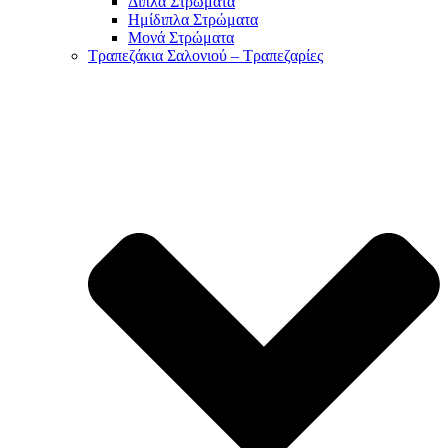
Διπλά Στρώματα
Ημίδιπλα Στρώματα
Μονά Στρώματα
Τραπεζάκια Σαλονιού – Τραπεζαρίες