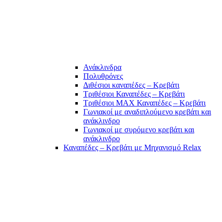
Ανάκλινδρα
Πολυθρόνες
Διθέσιοι καναπέδες – Κρεβάτι
Τριθέσιοι Καναπέδες – Κρεβάτι
Τριθέσιοι MAX Καναπέδες – Κρεβάτι
Γωνιακοί με αναδιπλούμενο κρεβάτι και
ανάκλινδρο
Γωνιακοί με συρόμενο κρεβάτι και
ανάκλινδρο
Καναπέδες – Κρεβάτι με Μηχανισμό Relax