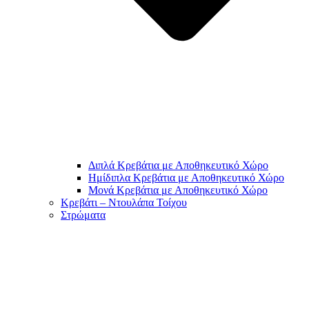
Διπλά Κρεβάτια με Αποθηκευτικό Χώρο
Ημίδιπλα Κρεβάτια με Αποθηκευτικό Χώρο
Μονά Κρεβάτια με Αποθηκευτικό Χώρο
Κρεβάτι – Ντουλάπα Τοίχου
Στρώματα