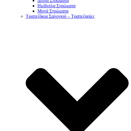
Διπλά Στρώματα
Ημίδιπλα Στρώματα
Μονά Στρώματα
Τραπεζάκια Σαλονιού – Τραπεζαρίες