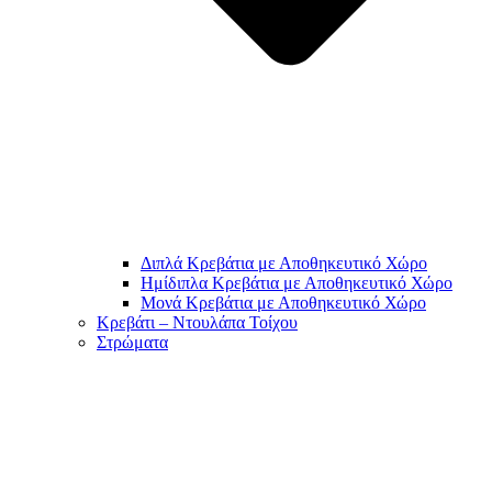
Διπλά Κρεβάτια με Αποθηκευτικό Χώρο
Ημίδιπλα Κρεβάτια με Αποθηκευτικό Χώρο
Μονά Κρεβάτια με Αποθηκευτικό Χώρο
Κρεβάτι – Ντουλάπα Τοίχου
Στρώματα