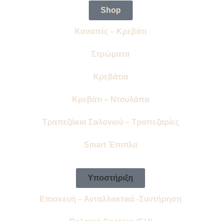
Shop
Καναπές – Κρεβάτι
Στρώματα
Κρεβάτια
Κρεβάτι – Ντουλάπα
Τραπεζάκια Σαλονιού – Τραπεζαρίες
Smart Έπιπλα
Υποστήριξη
Επισκευή – Ανταλλακτικά -Συντήρηση