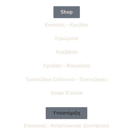
Shop
Καναπές – Κρεβάτι
Στρώματα
Κρεβάτια
Κρεβάτι – Ντουλάπα
Τραπεζάκια Σαλονιού – Τραπεζαρίες
Smart Έπιπλα
Υποστήριξη
Επισκευή – Ανταλλακτικά -Συντήρηση