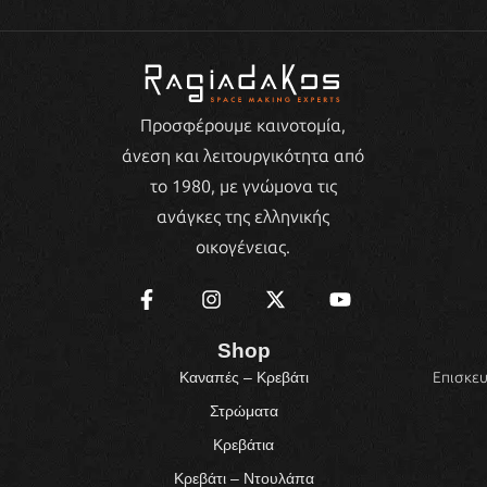
Προσφέρουμε καινοτομία,
άνεση και λειτουργικότητα από
το 1980, με γνώμονα τις
ανάγκες της ελληνικής
οικογένειας.
Shop
Επισκευ
Καναπές – Κρεβάτι
Στρώματα
Κρεβάτια
Κρεβάτι – Ντουλάπα