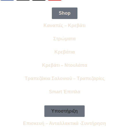
Shop
Καναπές – Κρεβάτι
Στρώματα
Κρεβάτια
Κρεβάτι – Ντουλάπα
Τραπεζάκια Σαλονιού – Τραπεζαρίες
Smart Έπιπλα
Υποστήριξη
Επισκευή – Ανταλλακτικά -Συντήρηση