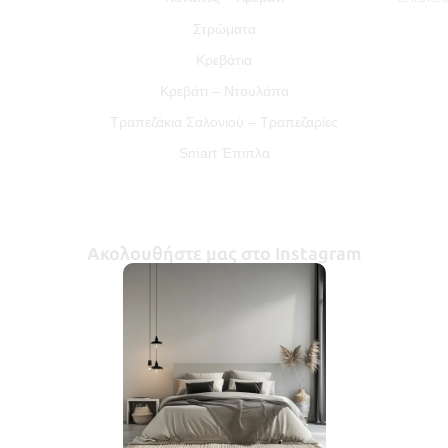
Στρώματα
Κρεβάτια
Κρεβάτι – Ντουλάπα
Τραπεζάκια Σαλονιού – Τραπεζαρίες
Smart Έπιπλα
Ακολουθήστε μας στο Instagram