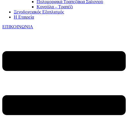
Πολυμορφικά Τραπεζάκια Σαλονιού
Κονσόλα – Τραπέζι
Ξενοδοχειακός Εξοπλισμός
Η Εταιρεία
ΕΠΙΚΟΙΝΩΝΙΑ