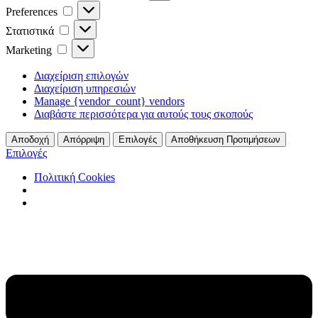
Preferences
Preferences
Στατιστικά
Στατιστικά
Marketing
Marketing
Διαχείριση επιλογών
Διαχείριση υπηρεσιών
Manage {vendor_count} vendors
Διαβάστε περισσότερα για αυτούς τους σκοπούς
Αποδοχή
Απόρριψη
Επιλογές
Αποθήκευση Προτιμήσεων
Επιλογές
Πολιτική Cookies
Μετάβαση
στο
περιεχόμενο