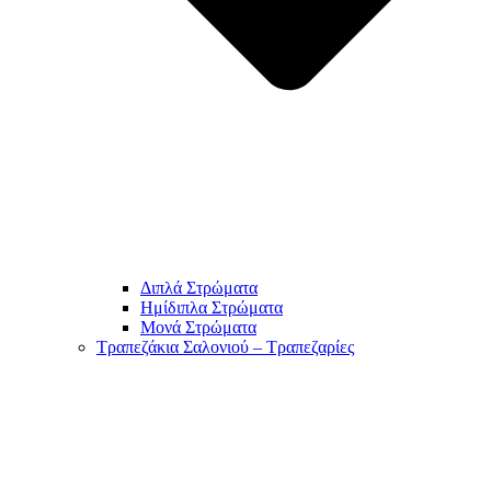
Διπλά Στρώματα
Ημίδιπλα Στρώματα
Μονά Στρώματα
Τραπεζάκια Σαλονιού – Τραπεζαρίες