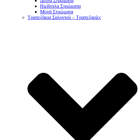
Διπλά Στρώματα
Ημίδιπλα Στρώματα
Μονά Στρώματα
Τραπεζάκια Σαλονιού – Τραπεζαρίες