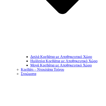
Διπλά Κρεβάτια με Αποθηκευτικό Χώρο
Ημίδιπλα Κρεβάτια με Αποθηκευτικό Χώρο
Μονά Κρεβάτια με Αποθηκευτικό Χώρο
Κρεβάτι – Ντουλάπα Τοίχου
Στρώματα