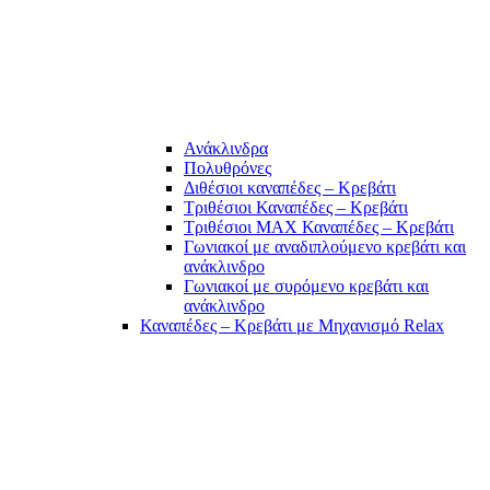
Ανάκλινδρα
Πολυθρόνες
Διθέσιοι καναπέδες – Κρεβάτι
Τριθέσιοι Καναπέδες – Κρεβάτι
Τριθέσιοι MAX Καναπέδες – Κρεβάτι
Γωνιακοί με αναδιπλούμενο κρεβάτι και
ανάκλινδρο
Γωνιακοί με συρόμενο κρεβάτι και
ανάκλινδρο
Καναπέδες – Κρεβάτι με Μηχανισμό Relax