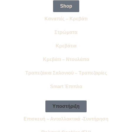
Shop
Καναπές – Κρεβάτι
Στρώματα
Κρεβάτια
Κρεβάτι – Ντουλάπα
Τραπεζάκια Σαλονιού – Τραπεζαρίες
Smart Έπιπλα
Υποστήριξη
Επισκευή – Ανταλλακτικά -Συντήρηση