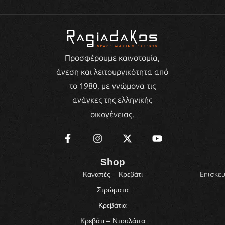
Προσφέρουμε καινοτομία,
άνεση και λειτουργικότητα από
το 1980, με γνώμονα τις
ανάγκες της ελληνικής
οικογένειας.
Shop
Επισκευ
Καναπές – Κρεβάτι
Στρώματα
Κρεβάτια
Κρεβάτι – Ντουλάπα