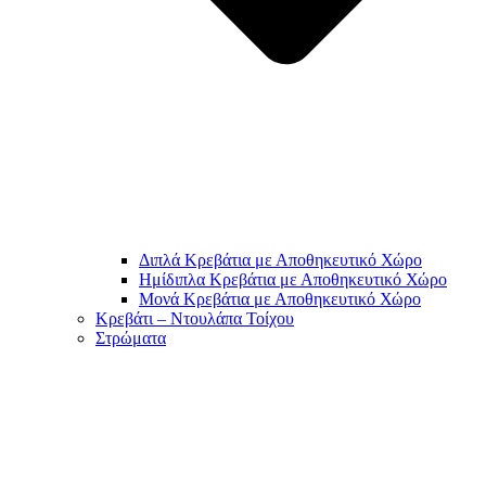
Διπλά Κρεβάτια με Αποθηκευτικό Χώρο
Ημίδιπλα Κρεβάτια με Αποθηκευτικό Χώρο
Μονά Κρεβάτια με Αποθηκευτικό Χώρο
Κρεβάτι – Ντουλάπα Τοίχου
Στρώματα