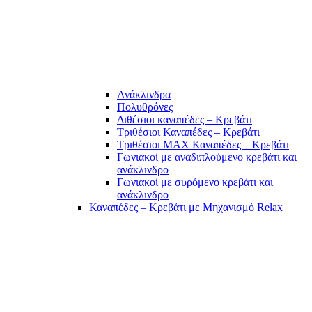
Ανάκλινδρα
Πολυθρόνες
Διθέσιοι καναπέδες – Κρεβάτι
Τριθέσιοι Καναπέδες – Κρεβάτι
Τριθέσιοι MAX Καναπέδες – Κρεβάτι
Γωνιακοί με αναδιπλούμενο κρεβάτι και
ανάκλινδρο
Γωνιακοί με συρόμενο κρεβάτι και
ανάκλινδρο
Καναπέδες – Κρεβάτι με Μηχανισμό Relax