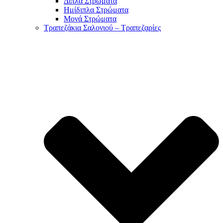
Διπλά Στρώματα
Ημίδιπλα Στρώματα
Μονά Στρώματα
Τραπεζάκια Σαλονιού – Τραπεζαρίες