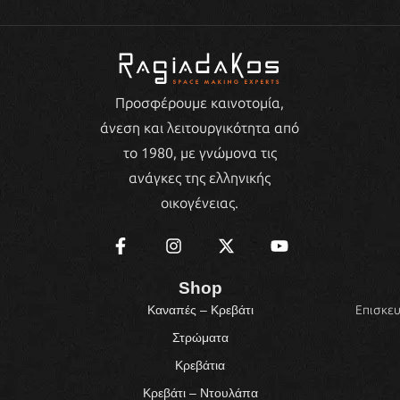
Προσφέρουμε καινοτομία,
άνεση και λειτουργικότητα από
το 1980, με γνώμονα τις
ανάγκες της ελληνικής
οικογένειας.
Shop
Επισκευ
Καναπές – Κρεβάτι
Στρώματα
Κρεβάτια
Κρεβάτι – Ντουλάπα