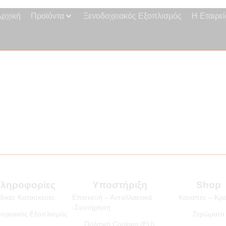
Αρχική
Προϊόντα
Ξενοδοχειακός Εξοπλισμός
Η Εταιρεί
ληροφορίες
Υποστήριξη
Shop
ιδικές Κατασκευές
Επισκευή – Ανταλλακτικά
Καναπές – Κρε
-Συντήρηση
οχειακός Εξοπλισμός
Στρώματα
Πολιτική Cookies (EU)