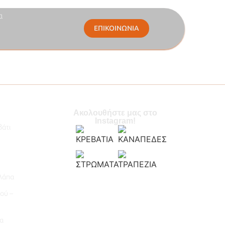
α
ΕΠΙΚΟΙΝΩΝΙΑ
Ακολουθήστε μας στο
Instagram!
βάτι
λάπα
ού –
α