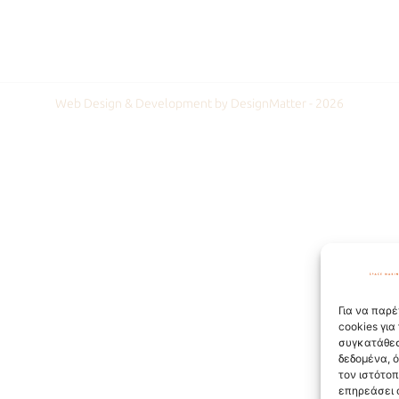
Web Design & Development by DesignMatter - 2026
Για να παρέ
cookies γι
συγκατάθεσ
δεδομένα, 
τον ιστότο
επηρεάσει 