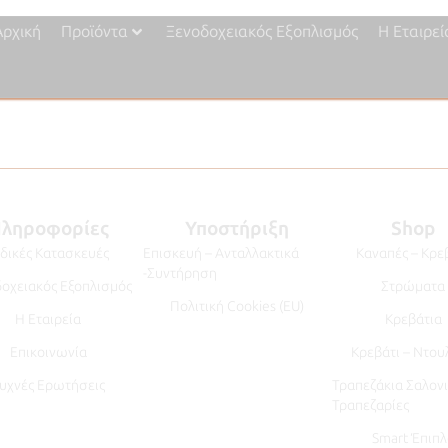
Αρχική
Προϊόντα
Ξενοδοχειακός Εξοπλισμός
Η Εταιρεί
ληροφορίες
Υποστήριξη
Shop
ιδικές Κατασκευές
Επισκευή – Ανταλλακτικά
Καναπές – Κρε
-Συντήρηση
οχειακός Εξοπλισμός
Στρώματα
Πολιτική Cookies (EU)
Η Εταιρεία
Κρεβάτια
Επικοινωνία
Κρεβάτι – Ντου
υχνές Ερωτήσεις
Τραπεζάκια Σαλονι
Τραπεζαρίες
Smart Έπιπλ