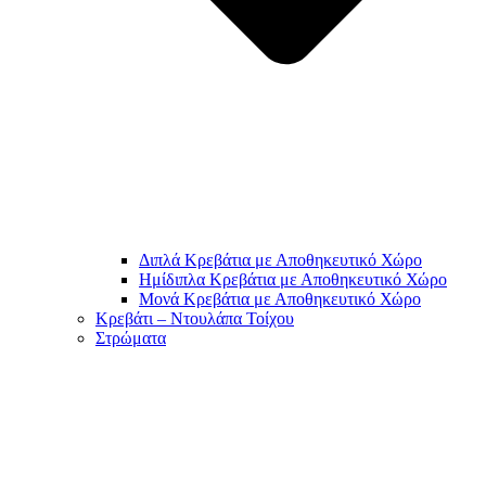
Διπλά Κρεβάτια με Αποθηκευτικό Χώρο
Ημίδιπλα Κρεβάτια με Αποθηκευτικό Χώρο
Μονά Κρεβάτια με Αποθηκευτικό Χώρο
Κρεβάτι – Ντουλάπα Τοίχου
Στρώματα