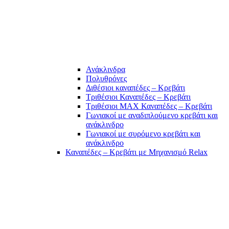
Ανάκλινδρα
Πολυθρόνες
Διθέσιοι καναπέδες – Κρεβάτι
Τριθέσιοι Καναπέδες – Κρεβάτι
Τριθέσιοι MAX Καναπέδες – Κρεβάτι
Γωνιακοί με αναδιπλούμενο κρεβάτι και
ανάκλινδρο
Γωνιακοί με συρόμενο κρεβάτι και
ανάκλινδρο
Καναπέδες – Κρεβάτι με Μηχανισμό Relax