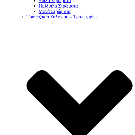
Διπλά Στρώματα
Ημίδιπλα Στρώματα
Μονά Στρώματα
Τραπεζάκια Σαλονιού – Τραπεζαρίες