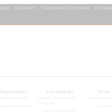
Αρχική
Προϊόντα
Ξενοδοχειακός Εξοπλισμός
Η Εταιρεί
ληροφορίες
Υποστήριξη
Shop
ιδικές Κατασκευές
Επισκευή – Ανταλλακτικά
Καναπές – Κρε
-Συντήρηση
οχειακός Εξοπλισμός
Στρώματα
Πολιτική Cookies (EU)