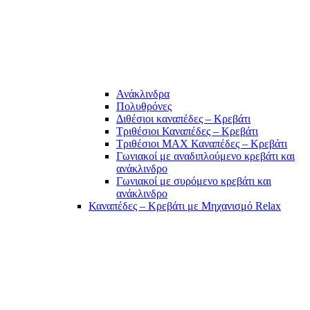
Ανάκλινδρα
Πολυθρόνες
Διθέσιοι καναπέδες – Κρεβάτι
Τριθέσιοι Καναπέδες – Κρεβάτι
Τριθέσιοι MAX Καναπέδες – Κρεβάτι
Γωνιακοί με αναδιπλούμενο κρεβάτι και
ανάκλινδρο
Γωνιακοί με συρόμενο κρεβάτι και
ανάκλινδρο
Καναπέδες – Κρεβάτι με Μηχανισμό Relax