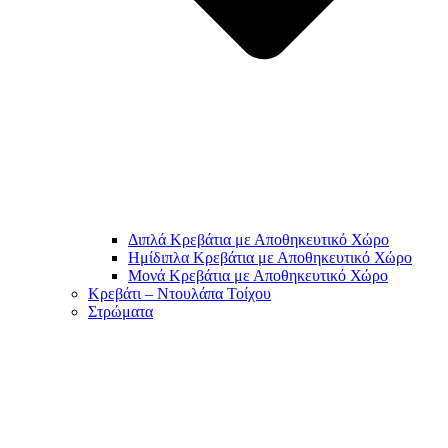
Διπλά Κρεβάτια με Αποθηκευτικό Χώρο
Ημίδιπλα Κρεβάτια με Αποθηκευτικό Χώρο
Μονά Κρεβάτια με Αποθηκευτικό Χώρο
Κρεβάτι – Ντουλάπα Τοίχου
Στρώματα