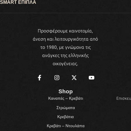
SMART ΕΠΙΠΛΑ
Προσφέρουμε καινοτομία,
άνεση και λειτουργικότητα από
το 1980, με γνώμονα τις
ανάγκες της ελληνικής
οικογένειας.
Shop
Επισκευ
Καναπές – Κρεβάτι
Στρώματα
Κρεβάτια
Κρεβάτι – Ντουλάπα