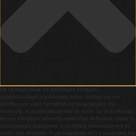
Για να παρέχουμε τις καλύτερες εμπειρίες,
χρησιμοποιούμε τεχνολογίες όπως cookies για την
αποθήκευση και/ή πρόσβαση σε πληροφορίες της
συσκευής. Η συγκατάθεσή σας σε αυτές τις τεχνολογίες
θα μας επιτρέψει να επεξεργαστούμε δεδομένα, όπως τη
συμπεριφορά περιήγησης ή μοναδικά αναγνωριστικά σε
αυτόν τον ιστότοπο. Η μη συγκατάθεση ή η ανάκληση της