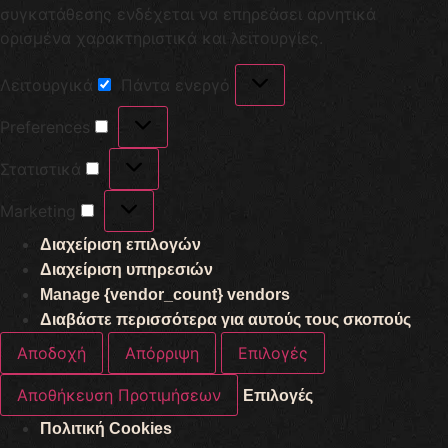
συγκατάθεσης ενδέχεται να επηρεάσει αρνητικά
ορισμένα χαρακτηριστικά και λειτουργίες.
Λειτουργικά
Πάντα ενεργό
Preferences
Στατιστικά
Marketing
Διαχείριση επιλογών
Διαχείριση υπηρεσιών
Manage {vendor_count} vendors
Διαβάστε περισσότερα για αυτούς τους σκοπούς
Αποδοχή
Απόρριψη
Επιλογές
Αποθήκευση Προτιμήσεων
Επιλογές
Πολιτική Cookies