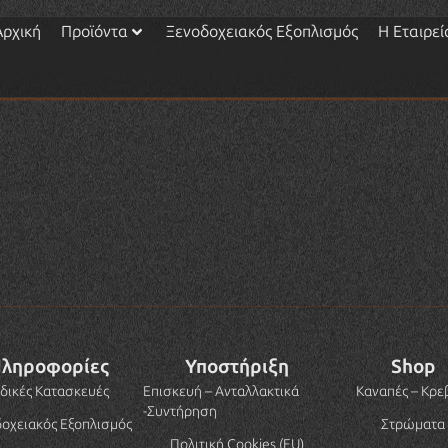
Αρχική
Προϊόντα
Ξενοδοχειακός Εξοπλισμός
Η Εταιρεί
ληροφορίες
Υποστήριξη
Shop
ιδικές Κατασκευές
Επισκευή – Ανταλλακτικά
Καναπές – Κρε
-Συντήρηση
οχειακός Εξοπλισμός
Στρώματα
Πολιτική Cookies (EU)