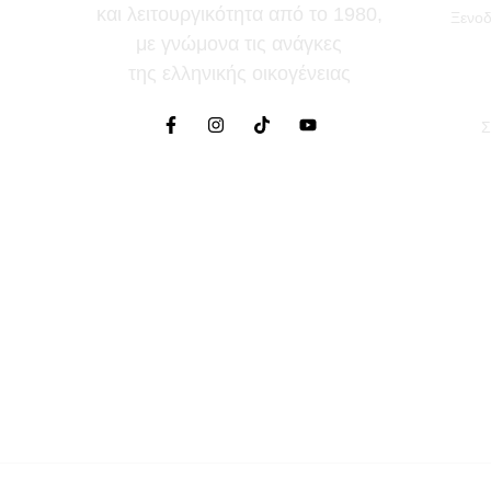
και λειτουργικότητα από το 1980,
Ξενοδ
με γνώμονα τις ανάγκες
της ελληνικής οικογένειας
Σ