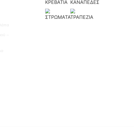
υλάπα
ιού –
λα