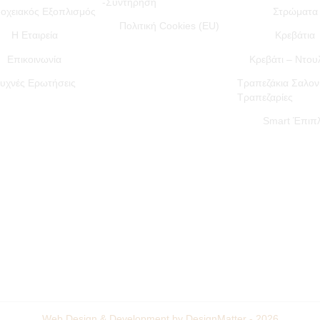
-Συντήρηση
οχειακός Εξοπλισμός
Στρώματα
Πολιτική Cookies (EU)
Η Εταιρεία
Κρεβάτια
Επικοινωνία
Κρεβάτι – Ντο
υχνές Ερωτήσεις
Τραπεζάκια Σαλον
Τραπεζαρίες
Smart Έπιπ
Web Design & Development by DesignMatter - 2026