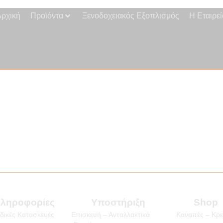
Αρχική
Προϊόντα
Ξενοδοχειακός Εξοπλισμός
Η Εταιρεί
ληροφορίες
Υποστήριξη
Shop
ιδικές Κατασκευές
Επισκευή – Ανταλλακτικά
Καναπές – Κρε