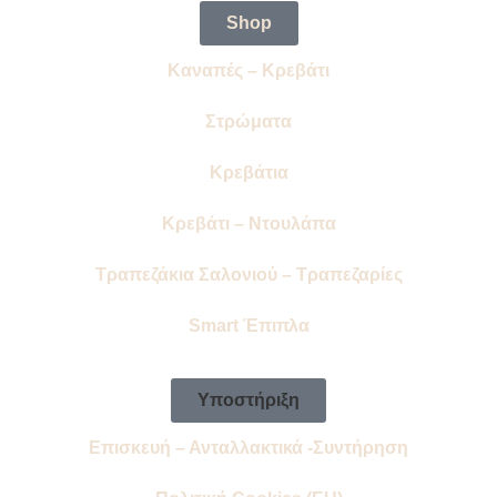
Shop
Καναπές – Κρεβάτι
Στρώματα
Κρεβάτια
Κρεβάτι – Ντουλάπα
Τραπεζάκια Σαλονιού – Τραπεζαρίες
Smart Έπιπλα
Υποστήριξη
Επισκευή – Ανταλλακτικά -Συντήρηση